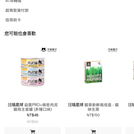
ATM轉帳
超商取貨付款
信用刷卡
您可能也會喜歡
汪喵星球
益菌PRO+綿密肉泥
汪喵星球
貓草新鮮栽培盒 - 貓
汪
貓用主食罐 (多種口味)
咪生菜
NT$48
NT$150
NT$52
加入購物車
加入購物車