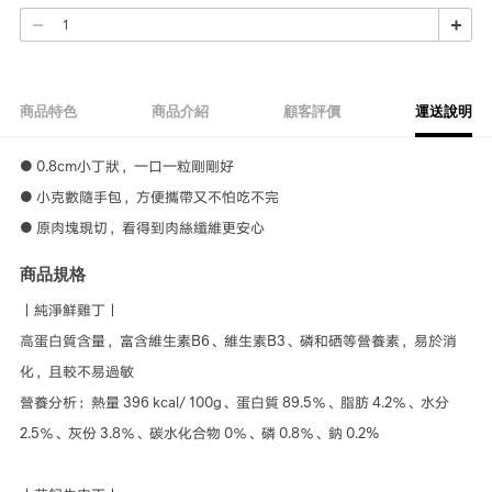
商品特色
商品介紹
顧客評價
運送說明
● 0.8cm小丁狀，一口一粒剛剛好
● 小克數隨手包，方便攜帶又不怕吃不完
● 原肉塊現切，看得到肉絲纖維更安心
商品規格
丨純淨鮮雞丁丨
高蛋白質含量，富含維生素B6、維生素B3、磷和硒等營養素，易於消
化，且較不易過敏
營養分析：熱量 396 kcal/ 100g、蛋白質 89.5％、脂肪 4.2％、水分
2.5％、灰份 3.8％、碳水化合物 0％、磷 0.8％、鈉 0.2%