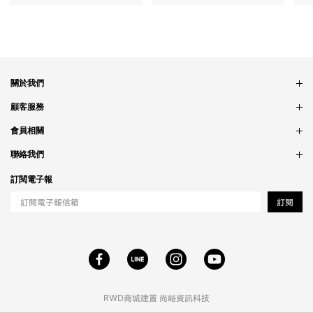
關於我們
品牌故事
顧客服務
銷售據點
訂單問題
會員相關
隱私政策
付款問題
會員制度
聯絡我們
食品法規
配送問題
紅利制度
合作相關
訂閱電子報
退貨問題
工作職缺
訂閱
RWD商城建置
尚峪資訊科技