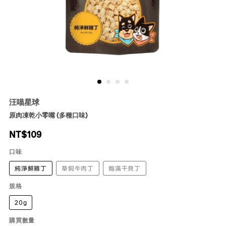
汪喵星球
原肉凍乾小零嘴 (多種口味)
NT$
109
口味
純淨鮮雞丁
草飼牛肉丁
飽滿干貝丁
規格
20g
購買數量