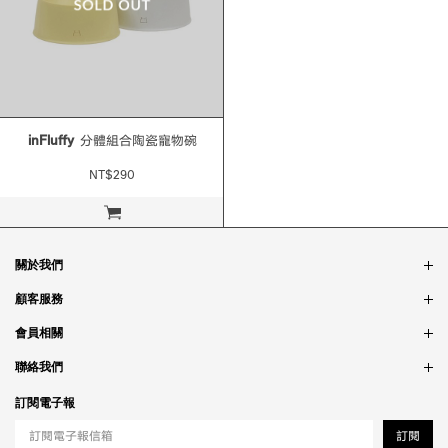
inFluffy
分體組合陶瓷寵物碗
NT$290
立即購買
關於我們
品牌故事
顧客服務
銷售據點
訂單問題
會員相關
隱私政策
付款問題
會員制度
聯絡我們
食品法規
配送問題
紅利制度
合作相關
訂閱電子報
退貨問題
工作職缺
訂閱