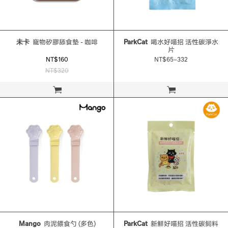
未卡
寵物矽膠舔食墊 - 咖啡
ParkCat
喝水好喵招 活性碳淨水
片
NT$160
NT$65~332
NT$320
立即購買
立即購買
Mango
肉泥餵食勺 (多色)
ParkCat
新鮮好喵招 活性碳飼料