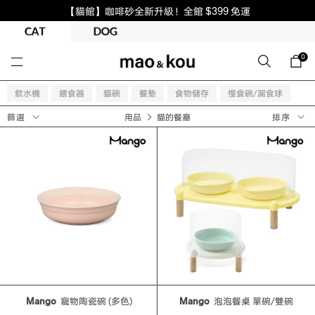
【貓館】咖啡砂全新升級！全館 $399 免運
0
飲水機
餵食器
貓碗
餐墊
食物儲存
慢食碗/漏食球
用品
貓的餐廳
篩選
排序
Mango
寵物陶瓷碗 (多色)
Mango
泡泡餐桌 單碗/雙碗