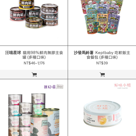
汪喵星球
貓用98%鮮肉無膠主食
沙發馬鈴薯
Keptbaby 吃軟飯主
罐 (多種口味)
食餐包 (多種口味)
NT$46~1,176
NT$39
立即購買
立即購買