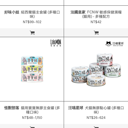
好味小姐
紐西蘭貓主食罐 (多種口
法國皇家
FCNW 敏感保健濕糧
味)
(貓用) - 多種配方
NT$99~102
NT$42
立即購買
立即購買
怪獸部落
貓用寶寶無膠主食罐 (多
汪喵星球
犬貓無膠點心罐 (多種口
種口味)
味)
NT$48~1,150
NT$26~624