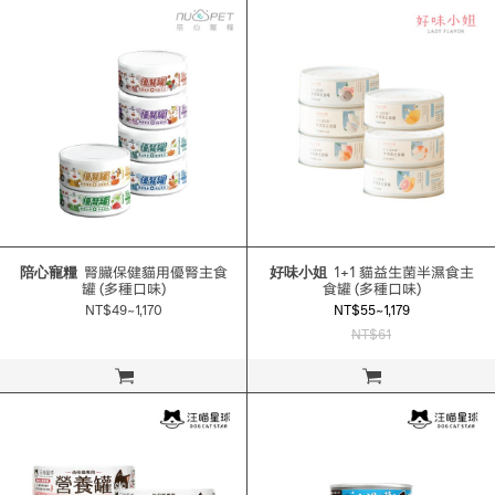
陪心寵糧
腎臟保健貓用優腎主食
好味小姐
1+1 貓益生菌半濕食主
罐 (多種口味)
食罐 (多種口味)
NT$49~1,170
NT$55~1,179
NT$61
立即購買
立即購買