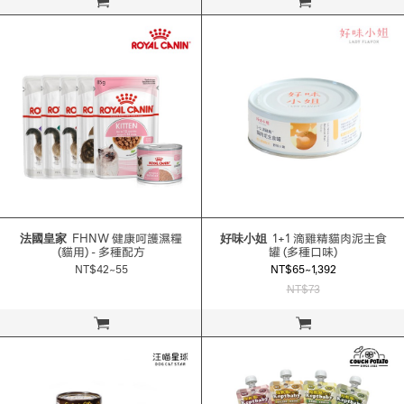
立即購買
立即購買
法國皇家
FHNW 健康呵護濕糧
好味小姐
1+1 滴雞精貓肉泥主食
(貓用) - 多種配方
罐 (多種口味)
NT$42~55
NT$65~1,392
NT$73
立即購買
立即購買