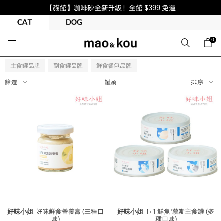
【貓館】咖啡砂全新升級！全館 $399 免運
0
主食罐品牌
副食罐品牌
鮮食餐包品牌
罐頭
篩選
排序
好味小姐
好味鮮食營養膏 (三種口
好味小姐
1+1 鮮魚⁺慕斯主食罐 (多
味)
種口味)