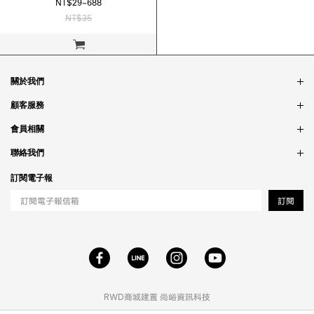
NT$29~688
NT$35
立即購買
關於我們
品牌故事
顧客服務
銷售據點
訂單問題
會員相關
隱私政策
付款問題
會員制度
聯絡我們
食品法規
配送問題
紅利制度
合作相關
訂閱電子報
退貨問題
工作職缺
訂閱
RWD商城建置
尚峪資訊科技