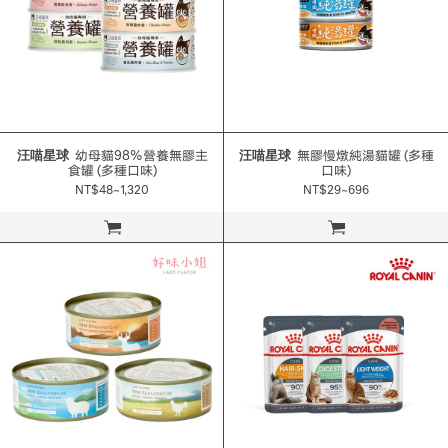
汪喵星球
幼母貓98%營養無膠主
汪喵星球
無膠慢燉純湯貓罐 (多種
食罐 (多種口味)
口味)
NT$48~1,320
NT$29~696
立即購買
立即購買