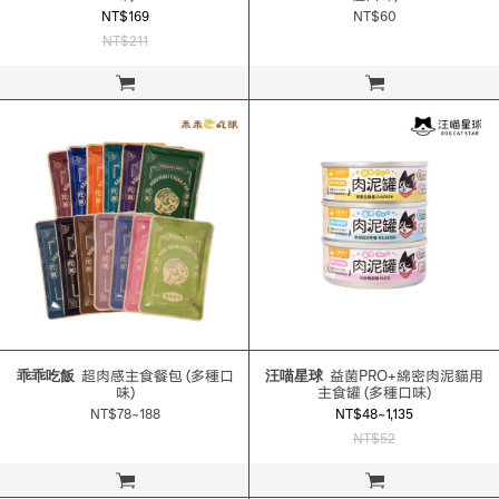
NT$169
NT$60
NT$211
立即購買
立即購買
乖乖吃飯
超肉感主食餐包 (多種口
汪喵星球
益菌PRO+綿密肉泥貓用
味)
主食罐 (多種口味)
NT$78~188
NT$48~1,135
NT$52
立即購買
立即購買