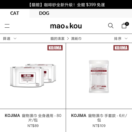
【貓館】咖啡砂全新升級！全館 $399 免運
0
篩選
貓的清潔
濕紙巾
排序
KOJIMA
寵物濕巾 全身通用 - 80
KOJIMA
寵物濕巾 手套款 - 6片/
片/包
包
NT$89
NT$109