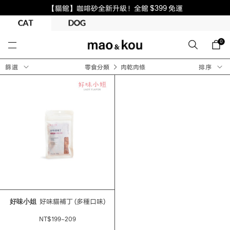
【貓館】咖啡砂全新升級！全館 $399 免運
0
篩選
零食分類
肉乾肉條
排序
好味小姐
好味貓補丁 (多種口味)
NT$199~209