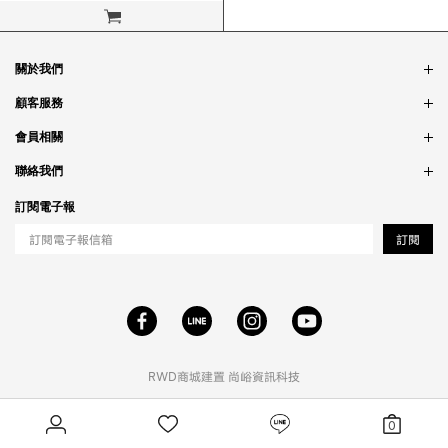
立即購買
關於我們
品牌故事
顧客服務
銷售據點
訂單問題
會員相關
隱私政策
付款問題
會員制度
聯絡我們
食品法規
配送問題
紅利制度
合作相關
訂閱電子報
退貨問題
工作職缺
訂閱
RWD商城建置
尚峪資訊科技
0