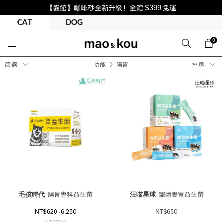
【貓館】咖啡砂全新升級！全館 $399 免運
0
篩選
功能
腸胃
排序
毛孩時代
腸胃專科益生菌
汪喵星球
寵物腸胃益生菌
NT$620~6,250
NT$650