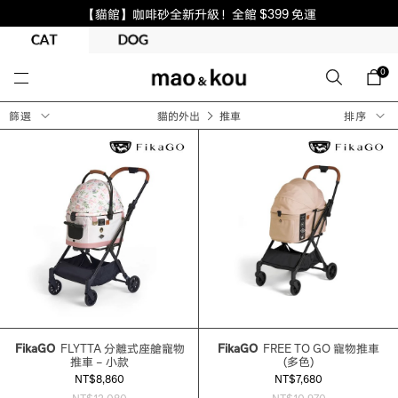
【貓館】咖啡砂全新升級！全館 $399 免運
0
篩選
貓的外出
推車
排序
FikaGO
FLYTTA 分離式座艙寵物
FikaGO
FREE TO GO 寵物推車
推車 – 小款
(多色)
NT$8,860
NT$7,680