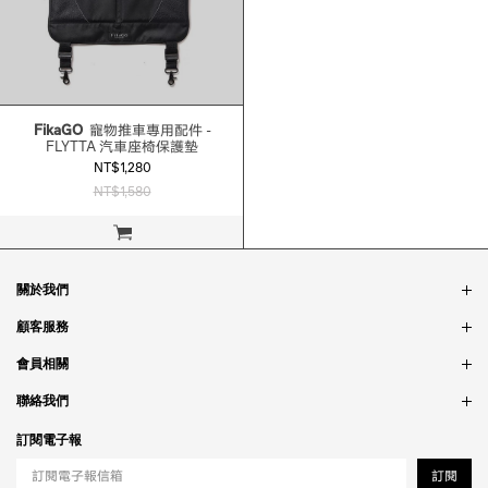
FikaGO
寵物推車專用配件 -
FLYTTA 汽車座椅保護墊
NT$1,280
NT$1,580
立即購買
關於我們
品牌故事
顧客服務
銷售據點
訂單問題
會員相關
隱私政策
付款問題
會員制度
聯絡我們
食品法規
配送問題
紅利制度
合作相關
訂閱電子報
退貨問題
工作職缺
訂閱