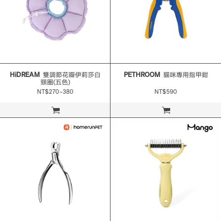
HiDREAM
雙調節花瓣伊莉莎白
PETHROOM
貓咪專用指甲鉗
頸圈(五色)
NT$270~380
NT$590
立即購買
立即購買