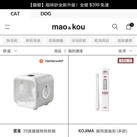
【貓館】咖啡砂全新升級！全館 $399 免運
0
除毛梳
修剪用具
防舔頸圈
沐浴烘乾
乾洗用品
局部護理
用品
貓的護理
篩選
排序
霍曼
39度艙寵物烘乾箱
KOJIMA
貓用潔齒刷 (多款)