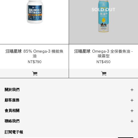
汪喵星球
85% Omega-3 機能魚
汪喵星球
Omega-3 全保養魚油 -
油
噴霧型
NT$790
NT$450
立即購買
立即購買
關於我們
品牌故事
顧客服務
銷售據點
訂單問題
會員相關
隱私政策
付款問題
會員制度
聯絡我們
食品法規
配送問題
紅利制度
合作相關
訂閱電子報