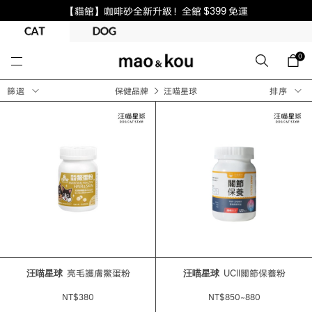
【貓館】咖啡砂全新升級！全館 $399 免運
0
篩選
保健品牌
汪喵星球
排序
汪喵星球
亮毛護膚鱉蛋粉
汪喵星球
UCll關節保養粉
NT$380
NT$850~880