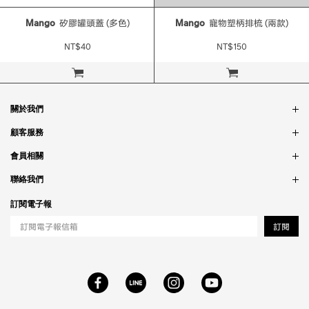
Mango
矽膠罐頭蓋 (多色)
Mango
寵物塑柄排梳 (兩款)
NT$40
NT$150
立即購買
立即購買
關於我們
品牌故事
顧客服務
銷售據點
訂單問題
會員相關
隱私政策
付款問題
會員制度
聯絡我們
食品法規
配送問題
紅利制度
合作相關
訂閱電子報
退貨問題
工作職缺
訂閱