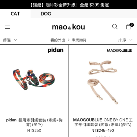
【貓館】咖啡砂全新升級！全館 $399 免運
0
篩選
貓的外出
牽繩胸背
排序
pidan
貓用牽引繩套裝 (牽繩+胸
MAOGOUBLUE
ONE BY ONE 工
背) (多色)
字牽引繩套裝 (胸背+牽繩) (多色)
NT$250
NT$245~490