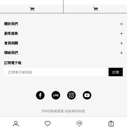
立即購買
立即購買
關於我們
品牌故事
顧客服務
銷售據點
訂單問題
會員相關
隱私政策
付款問題
會員制度
聯絡我們
食品法規
配送問題
紅利制度
合作相關
訂閱電子報
退貨問題
工作職缺
訂閱
RWD商城建置
尚峪資訊科技
0