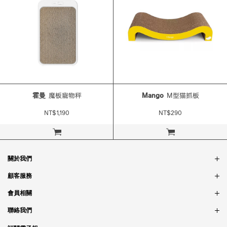
霍曼
魔板寵物秤
Mango
M型猫抓板
NT$1,190
NT$290
立即購買
立即購買
關於我們
品牌故事
顧客服務
銷售據點
訂單問題
會員相關
隱私政策
付款問題
會員制度
聯絡我們
食品法規
配送問題
紅利制度
合作相關