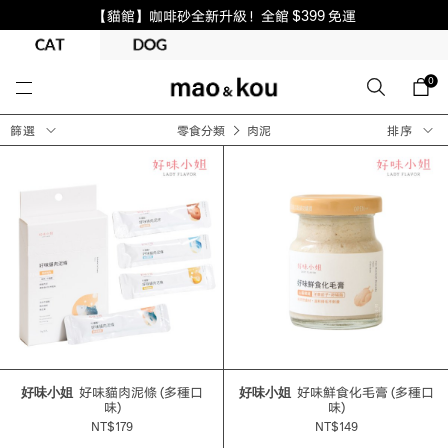
【貓館】咖啡砂全新升級！全館 $399 免運
0
篩選
零食分類
肉泥
排序
好味小姐
好味貓肉泥條 (多種口
好味小姐
好味鮮食化毛膏 (多種口
味)
味)
NT$179
NT$149