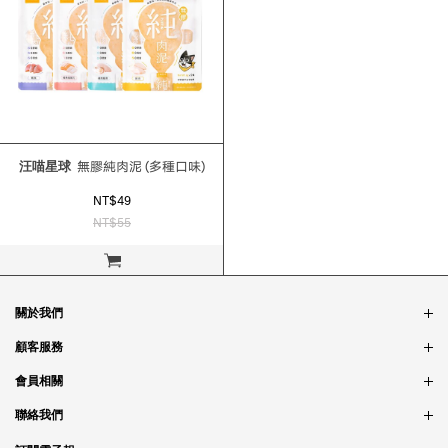
汪喵星球
無膠純肉泥 (多種口味)
NT$49
NT$55
立即購買
關於我們
品牌故事
顧客服務
銷售據點
訂單問題
會員相關
隱私政策
付款問題
會員制度
聯絡我們
食品法規
配送問題
紅利制度
合作相關