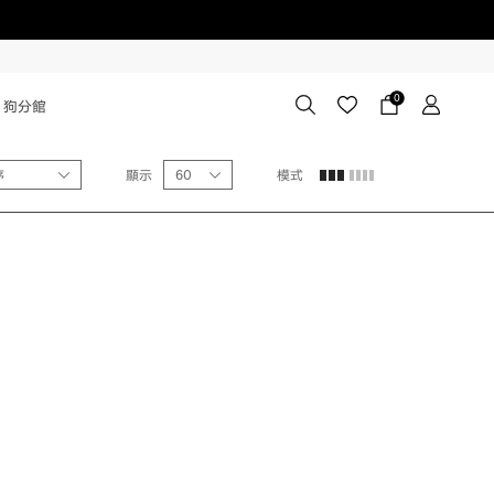
0
狗分館
序
顯示
60
模式