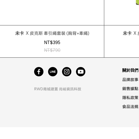
未卡
X 皮克斯 牽引繩套裝 (胸背+牽繩)
未卡
X
NT$395
NT$790
關於我們
品牌故事
銷售據點
RWD商城建置
尚峪資訊科技
隱私政策
食品法規