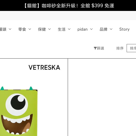
【貓館】咖啡砂全新升級！全館 $399 免運
罐頭
零食
保健
生活
pidan
品牌
Story
篩選
排序
排
清除
確認