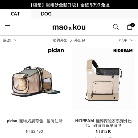
【貓館】咖啡砂全新升級！全館 $399 免運
0
篩選
貓的外出
外出包
排序
pidan
寵物拓展背包 - 臨時住所
HiDREAM
極簡探險家系列外出
包 - 斜肩前背單肩包
NT$2,490
NT$1,210