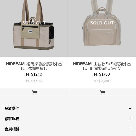
HiDREAM
極簡探險家系列外出
HiDREAM
山谷軟FuFu系列外出
包 - 休閒單肩包
包 - 吐司雙肩包 (兩色)
NT$1,240
NT$1,780
NT$1,590
NT$2,280
立即購買
立即購買
關於我們
品牌故事
顧客服務
銷售據點
訂單問題
會員相關