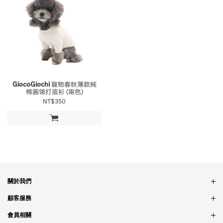
GiocoGiochi
寵物春秋薄款純
棉圓領打底衫 (兩色)
NT$350
加入購物車
關於我們
品牌故事
顧客服務
銷售據點
訂單問題
會員相關