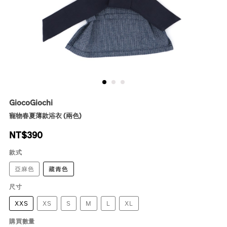
GiocoGiochi
寵物春夏薄款浴衣 (兩色)
NT$
390
款式
亞麻色
藏青色
尺寸
XXS
XS
S
M
L
XL
購買數量