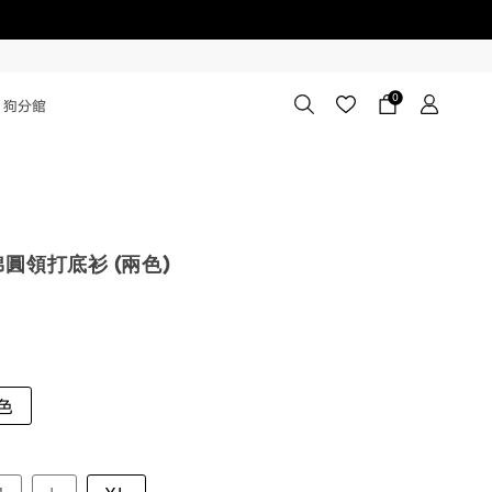
0
狗分館
圓領打底衫 (兩色)
色