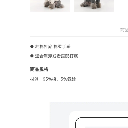
商
● 純棉打底 棉柔手感
● 適合單穿或者搭配打底
商品規格
材質：95%棉、5%氨綸