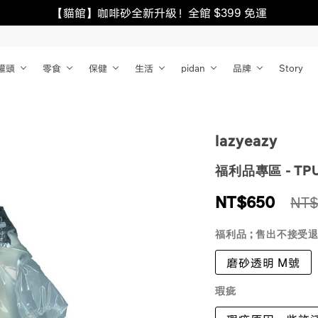
【貓館】咖啡砂全新升級！全館 $399 免運
罐頭
零食
保健
生活
pidan
品牌
Story
lazyeazy
福利品專區 - T
NT$
650
NT$
福利品 ; 售出不接受
磨砂透明 M號
瑕疵