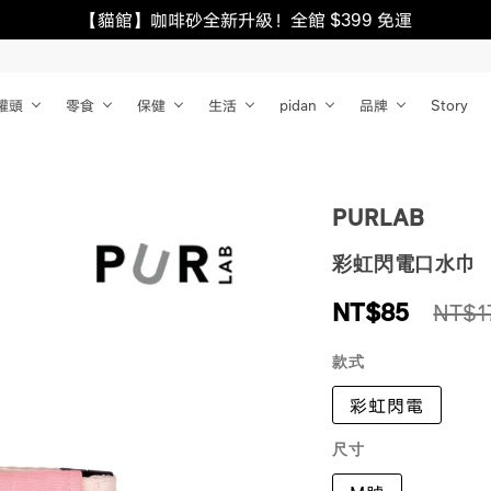
【貓館】咖啡砂全新升級！全館 $399 免運
罐頭
零食
保健
生活
pidan
品牌
Story
PURLAB
彩虹閃電口水巾
NT$
85
NT$1
款式
彩虹閃電
尺寸