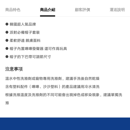
商品特色
商品介紹
顧客評價
運送說明
● 韓國超人氣品牌
● 派對必備帽子套裝
● 柔軟舒適 親膚面料
● 帽子內置嗶嗶發聲器 還可作爲玩具
● 帽子的下巴帶可調節尺寸
注意事項
溫水中性洗滌劑或寵物專用洗滌劑，建議手洗後自然乾燥
含有塑料配件（嗶嗶、沙沙塑料）的產品建議用冷水清洗
根據洗滌溫度及洗滌劑的不同可能會出現掉色或移染現象，建議單獨洗
滌