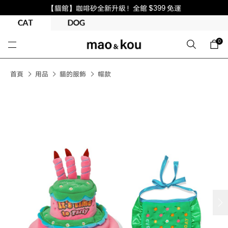
【貓館】咖啡砂全新升級！全館 $399 免運
0
首頁
用品
貓的服飾
帽款
next