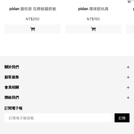
pidan
圓形款 瓦楞紙貓抓板
pidan
彈球款玩具
NT$250
NT$150
加入購物車
加入購物車
關於我們
品牌故事
顧客服務
銷售據點
訂單問題
會員相關
隱私政策
付款問題
會員制度
聯絡我們
食品法規
配送問題
紅利制度
合作相關
訂閱電子報
退貨問題
工作職缺
訂閱