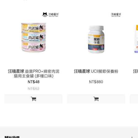
汪喵星球
益菌PRO+綿密肉泥
汪喵星球
UCll關節保養粉
汪
貓用主食罐 (多種口味)
NT$48
NT$880
NT$52
加入購物車
加入購物車
關於我們