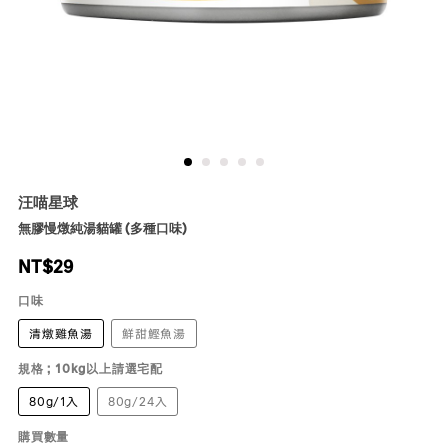
汪喵星球
無膠慢燉純湯貓罐 (多種口味)
NT$
29
口味
清燉雞魚湯
鮮甜鰹魚湯
規格 ; 10kg以上請選宅配
80g/1入
80g/24入
購買數量