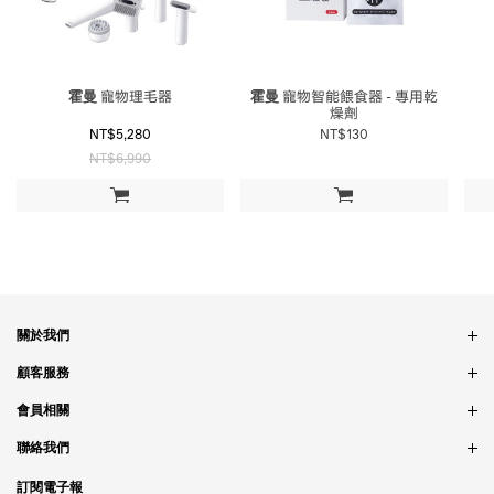
霍曼
寵物理毛器
霍曼
寵物智能餵食器 - 專用乾
燥劑
NT$5,280
NT$130
NT$6,990
加入購物車
加入購物車
關於我們
品牌故事
顧客服務
銷售據點
訂單問題
會員相關
隱私政策
付款問題
會員制度
聯絡我們
食品法規
配送問題
紅利制度
合作相關
訂閱電子報