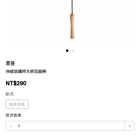
霍曼
伸縮玻纖桿木柄逗貓棒
NT$
290
款式
棕色羽毛
購買數量