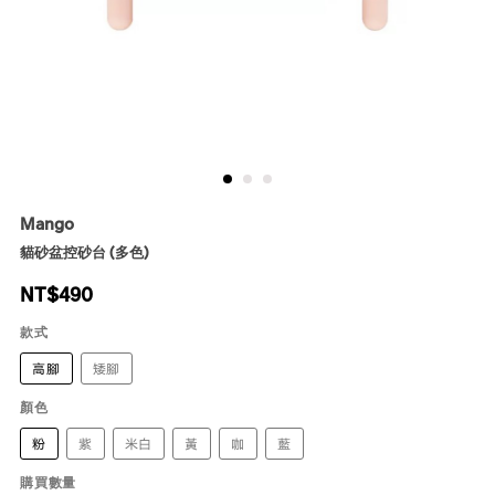
Mango
貓砂盆控砂台 (多色)
NT$
490
款式
高腳
矮腳
顏色
粉
紫
米白
黃
咖
藍
購買數量