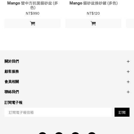
Mango
蠻中方抗菌貓砂盆 (多
Mango
貓砂盆換砂鏟 (多色)
色)
NT$990
NT$120
加入購物車
加入購物車
關於我們
品牌故事
顧客服務
銷售據點
訂單問題
會員相關
隱私政策
付款問題
會員制度
聯絡我們
食品法規
配送問題
紅利制度
合作相關
訂閱電子報
退貨問題
工作職缺
訂閱