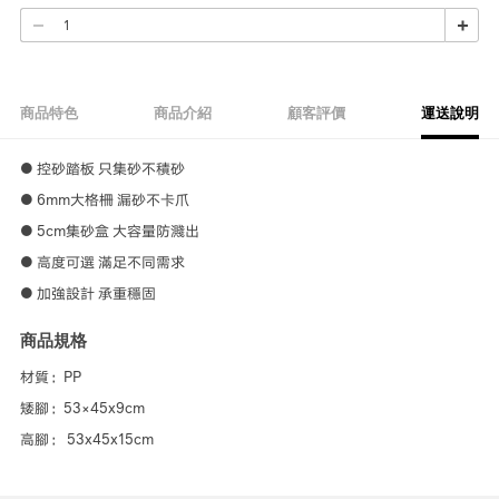
商品特色
商品介紹
顧客評價
運送說明
● 控砂踏板 只集砂不積砂
● 6mm大格柵 漏砂不卡爪
● 5cm集砂盒 大容量防濺出
● 高度可選 滿足不同需求
● 加強設計 承重穩固
商品規格
材質：PP
矮腳：53×45x9cm
高腳： 53x45x15cm