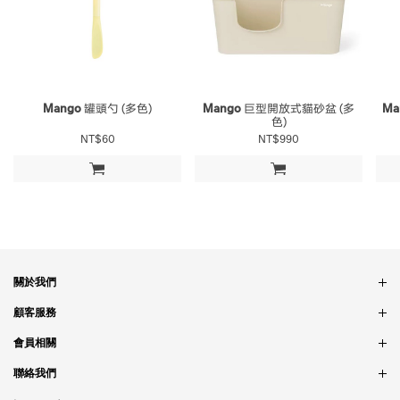
Mango
罐頭勺 (多色)
Mango
巨型開放式貓砂盆 (多
Ma
色)
NT$60
NT$990
加入購物車
加入購物車
關於我們
品牌故事
顧客服務
銷售據點
訂單問題
會員相關
隱私政策
付款問題
會員制度
聯絡我們
食品法規
配送問題
紅利制度