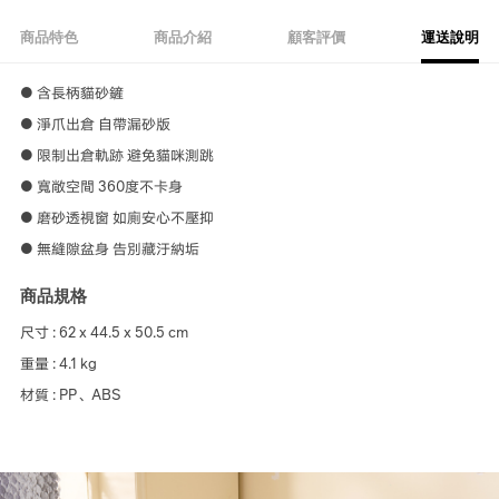
商品特色
商品介紹
顧客評價
運送說明
● 含長柄貓砂鏟
● 淨爪出倉 自帶漏砂版
● 限制出倉軌跡 避免貓咪測跳
● 寬敞空間 360度不卡身
● 磨砂透視窗 如廁安心不壓抑
● 無縫隙盆身 告別藏汙納垢
商品規格
尺寸 : 62 x 44.5 x 50.5 cm
重量 : 4.1 kg
材質 : PP、ABS