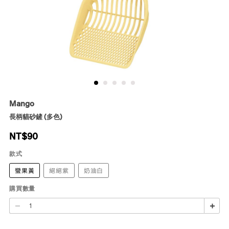
Mango
長柄貓砂鏟 (多色)
NT$
90
款式
蠻果黃
絕絕紫
奶油白
購買數量