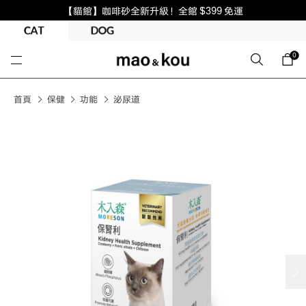
【貓館】咖啡砂全新升級！全館 $399 免運
0
首頁
保健
功能
泌尿道
next