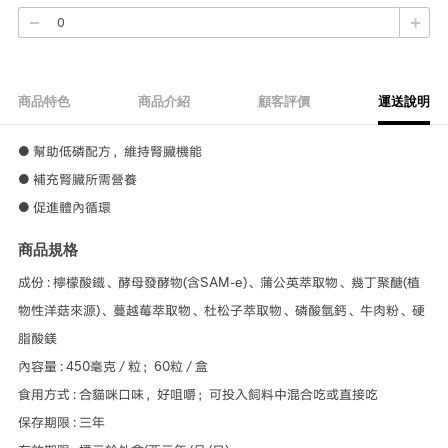
商品特色
商品介紹
顧客評價
運送說明
● 幫助低磷配方，維持腎臟機能
● 補充腎臟所需營養
● 促進體內循環
商品規格
成份 : 檸檬酸鐵、酵母發酵物(含SAM-e)、蒲公英萃取物、幾丁聚醣(植
物性洋菇來源)、蔓越莓萃取物、杜松子萃取物、磷酸氫鈣、牛肉粉、硬
脂酸鎂
內容量 : 450毫克 / 粒；60粒 / 盒
食用方式 : 合貓咪口味，好咀嚼；可投入飼料中混合吃或直接吃
保存期限 : 三年