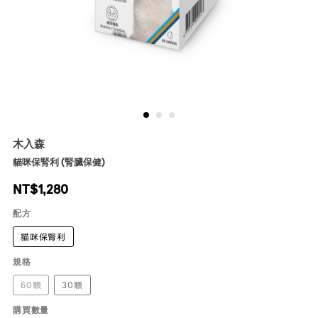
木入森
貓咪保腎利 (腎臟保健)
NT$
1,280
配方
貓咪保腎利
規格
60顆
30顆
購買數量