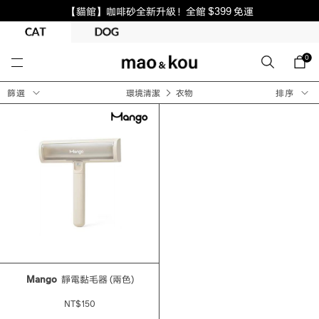
【貓館】咖啡砂全新升級！全館 $399 免運
0
篩選
環境清潔
衣物
排序
Mango
靜電黏毛器 (兩色)
NT$150