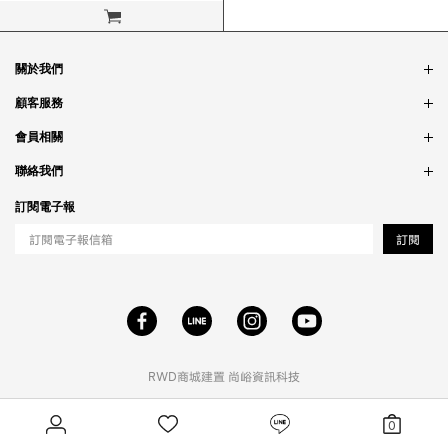
立即購買
關於我們
品牌故事
顧客服務
銷售據點
訂單問題
會員相關
隱私政策
付款問題
會員制度
聯絡我們
食品法規
配送問題
紅利制度
合作相關
訂閱電子報
退貨問題
工作職缺
訂閱
RWD商城建置
尚峪資訊科技
0