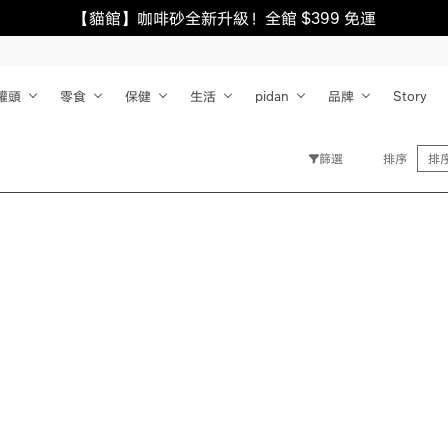
【貓館】咖啡砂全新升級！全館 $399 免運
罐頭
零食
保健
生活
pidan
品牌
Story
篩選
排序
排
清除
確認