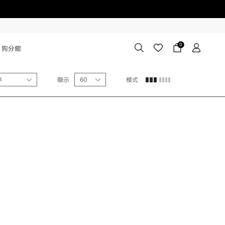
0
狗分館
序
顯示
60
模式