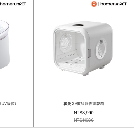
蓋UV殺菌)
霍曼
39度艙寵物烘乾箱
NT$8,990
NT$
11980