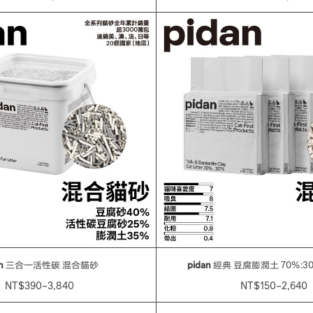
n
三合一活性碳 混合貓砂
pidan
經典 豆腐膨潤土 70%:3
NT$390~3,840
NT$150~2,640