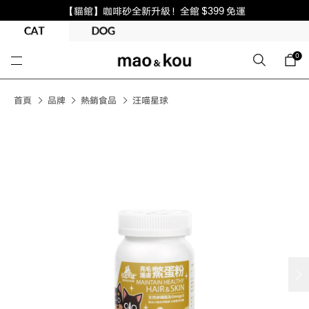
【貓館】咖啡砂全新升級！全館 $399 免運
0
首頁
品牌
熱銷食品
汪喵星球
next