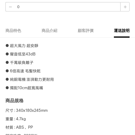
商品特色
商品介紹
顧客評價
運送說明
● 超大風力 超安靜
● 聲音低至43dB
● 千萬級負離子
● 6倍高速 毛髮快乾
● 純銅電機 澎湃動力更耐用
● 獨配10cm超寬風嘴
商品規格
尺寸 : 340x180x245mm
重量 : 4.7kg
材質 : ABS、PP