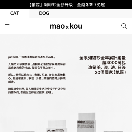
【貓館】咖啡砂全新升級！全館 $399 免運