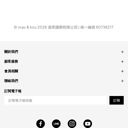
© mao & kou 2026 透思國際有限公司 | 統一編號 60736217
關於我們
品牌故事
顧客服務
銷售據點
訂單問題
會員相關
隱私政策
付款問題
會員制度
聯絡我們
食品法規
配送問題
紅利制度
合作相關
訂閱電子報
退貨問題
工作職缺
訂閱