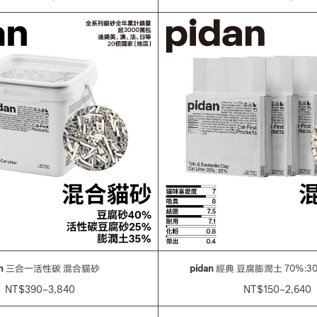
n
三合一活性碳 混合貓砂
pidan
經典 豆腐膨潤土 70%:3
NT$390~3,840
NT$150~2,640