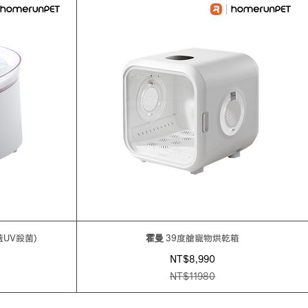
蓋UV殺菌)
霍曼
39度艙寵物烘乾箱
NT$8,990
NT$
11980