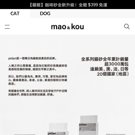
【貓館】咖啡砂全新升級！全館 $399 免運