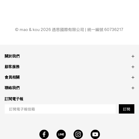
© mao & kou 2026 透思國際有限公司 | 統一編號 60736217
關於我們
品牌故事
顧客服務
銷售據點
訂單問題
會員相關
隱私政策
付款問題
會員制度
聯絡我們
食品法規
配送問題
紅利制度
合作相關
訂閱電子報
退貨問題
工作職缺
訂閱