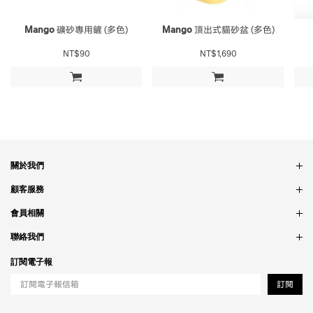
Mango
礦砂專用鏟 (多色)
Mango
頂出式貓砂盆 (多色)
NT$90
NT$1,690
加入購物車
加入購物車
關於我們
品牌故事
顧客服務
銷售據點
訂單問題
會員相關
隱私政策
付款問題
會員制度
聯絡我們
食品法規
配送問題
紅利制度
合作相關
訂閱電子報
退貨問題
工作職缺
訂閱