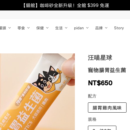
【貓館】咖啡砂全新升級！全館 $399 免運
罐頭
零食
保健
生活
pidan
品牌
Story
汪喵星球
寵物腸胃益生菌
NT$
650
配方
腸胃雞肉風味
規格