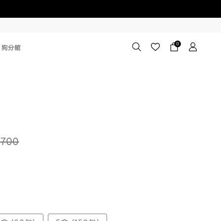
0
狗分館
700