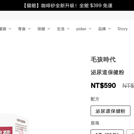
【貓館】咖啡砂全新升級！全館 $399 免運
罐頭
零食
保健
生活
pidan
品牌
Story
毛孩時代
泌尿道保健粉
NT$
590
NT$
配方
泌尿道保健粉
規格