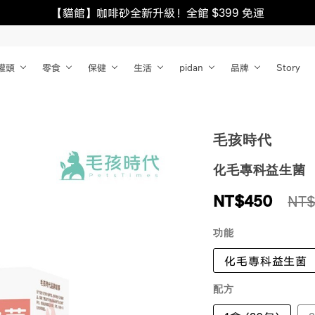
【貓館】咖啡砂全新升級！全館 $399 免運
罐頭
零食
保健
生活
pidan
品牌
Story
毛孩時代
化毛專科益生菌
NT$
450
NT$
功能
化毛專科益生菌
配方