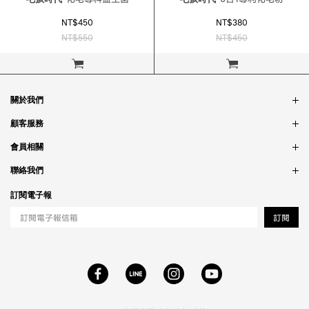
NT$450
NT$380
NT$550
NT$450
立即購買
立即購買
關於我們
品牌故事
顧客服務
銷售據點
訂單問題
會員相關
隱私政策
付款問題
會員制度
聯絡我們
食品法規
配送問題
紅利制度
合作相關
訂閱電子報
退貨問題
工作職缺
訂閱