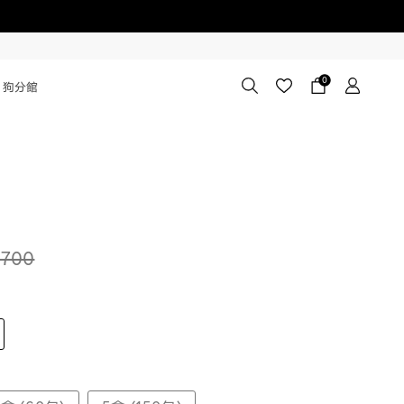
0
狗分館
700