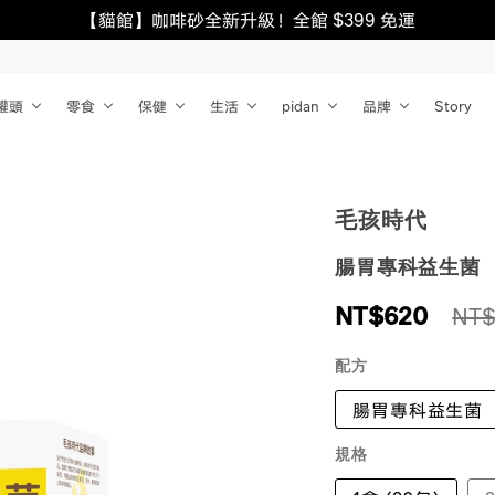
【貓館】咖啡砂全新升級！全館 $399 免運
罐頭
零食
保健
生活
pidan
品牌
Story
毛孩時代
腸胃專科益生菌
NT$
620
NT$
配方
腸胃專科益生菌
規格