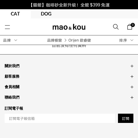
【貓館】咖啡砂全新升級！全館 $399 免運
0
品牌
品牌櫥窗
Orijen 歐睿健
排序
目前沒有任何資料
關於我們
品牌故事
顧客服務
銷售據點
訂單問題
會員相關
隱私政策
付款問題
會員制度
聯絡我們
食品法規
配送問題
紅利制度
合作相關
訂閱電子報
退貨問題
工作職缺
訂閱