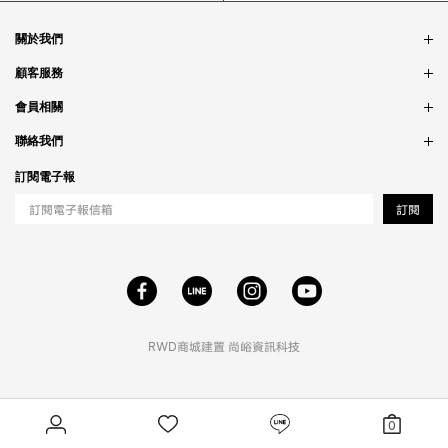
關於我們
品牌故事
顧客服務
銷售據點
訂單問題
會員相關
隱私政策
付款問題
會員制度
聯絡我們
食品法規
配送問題
紅利制度
合作相關
訂閱電子報
退貨問題
工作職缺
訂閱
RWD商城建置
尚峪資訊科技
0