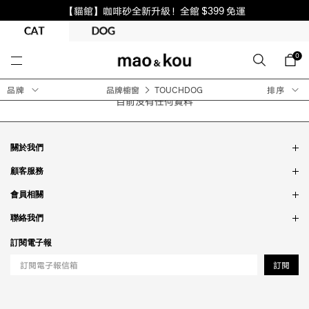
【貓館】咖啡砂全新升級！全館 $399 免運
0
品牌
品牌櫥窗
TOUCHDOG
排序
目前沒有任何資料
關於我們
品牌故事
顧客服務
銷售據點
訂單問題
會員相關
隱私政策
付款問題
會員制度
聯絡我們
食品法規
配送問題
紅利制度
合作相關
訂閱電子報
退貨問題
工作職缺
訂閱