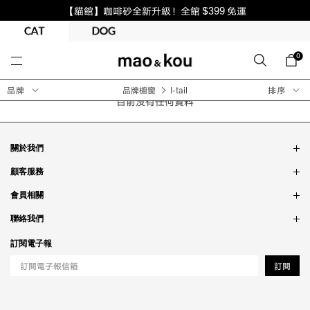
【貓館】咖啡砂全新升級！全館 $399 免運
0
品牌
品牌櫥窗
I-tail
排序
目前沒有任何資料
關於我們
品牌故事
顧客服務
銷售據點
訂單問題
會員相關
隱私政策
付款問題
會員制度
聯絡我們
食品法規
配送問題
紅利制度
合作相關
訂閱電子報
退貨問題
工作職缺
訂閱