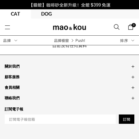
【貓館】咖啡砂全新升級！全館 $399 免運
0
品牌
品牌櫥窗
Push!
排序
目前沒有任何資料
關於我們
品牌故事
顧客服務
銷售據點
訂單問題
會員相關
隱私政策
付款問題
會員制度
聯絡我們
食品法規
配送問題
紅利制度
合作相關
訂閱電子報
退貨問題
工作職缺
訂閱