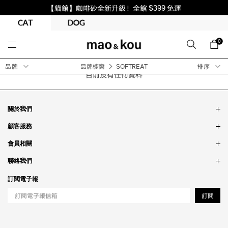
【貓館】咖啡砂全新升級！全館 $399 免運
0
品牌
品牌櫥窗
SOFTREAT
排序
目前沒有任何資料
關於我們
品牌故事
顧客服務
銷售據點
訂單問題
會員相關
隱私政策
付款問題
會員制度
聯絡我們
食品法規
配送問題
紅利制度
合作相關
訂閱電子報
退貨問題
工作職缺
訂閱