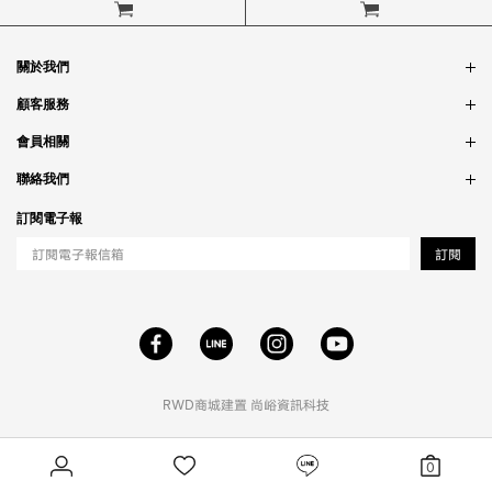
立即購買
立即購買
關於我們
品牌故事
顧客服務
銷售據點
訂單問題
會員相關
隱私政策
付款問題
會員制度
聯絡我們
食品法規
配送問題
紅利制度
合作相關
訂閱電子報
退貨問題
工作職缺
訂閱
RWD商城建置
尚峪資訊科技
0