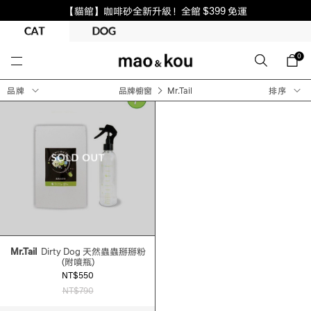
【貓館】咖啡砂全新升級！全館 $399 免運
0
品牌
品牌櫥窗
Mr.Tail
排序
Mr.Tail
Dirty Dog 天然蟲蟲掰掰粉
(附噴瓶)
NT$550
NT$790