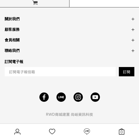
立即購買
關於我們
品牌故事
顧客服務
銷售據點
訂單問題
會員相關
隱私政策
付款問題
會員制度
聯絡我們
食品法規
配送問題
紅利制度
合作相關
訂閱電子報
退貨問題
工作職缺
訂閱
RWD商城建置
尚峪資訊科技
0