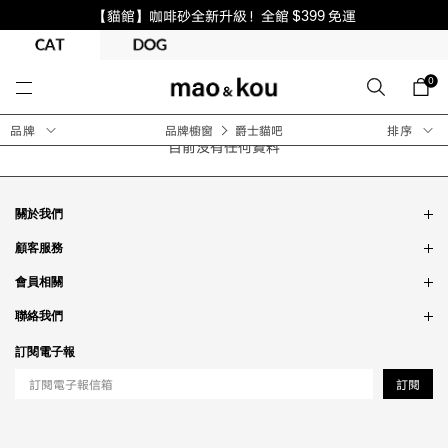
【貓館】咖啡砂全新升級！全館 $399 免運
0
品牌
品牌櫥窗
爵士貓吧
排序
目前沒有任何資料
關於我們
品牌故事
顧客服務
銷售據點
訂單問題
會員相關
隱私政策
付款問題
會員制度
聯絡我們
食品法規
配送問題
紅利制度
合作相關
訂閱電子報
退貨問題
工作職缺
訂閱